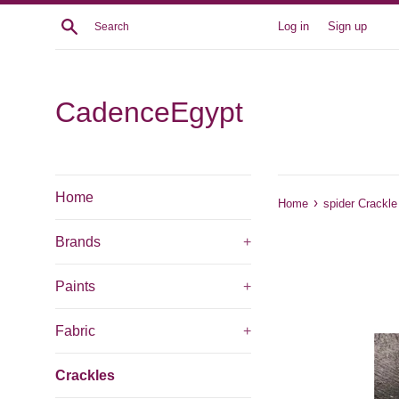
Skip
Search
Log in
Sign up
to
content
CadenceEgypt
Home
›
Home
spider Crackle
Brands
+
Paints
+
Fabric
+
Crackles