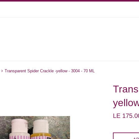
›
Transparent Spider Crackle -yellow - 3004 - 70 ML
Trans
yello
Regular
LE 175.0
price