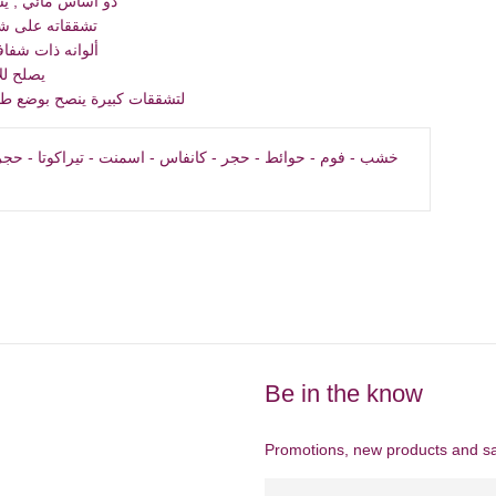
ذو أساس مائي , يستعمل على خطوتين
تشققاته على ش
ألوانه ذات شفاف
يصلح لل
لتشققات كبيرة ينصح بوضع طبق
خشب - فوم - حوائط - حجر - كانفاس - اسمنت - تيراكوتا - حج -
Be in the know
Promotions, new products and sal