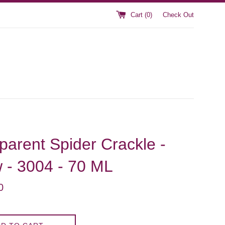
Cart (
0
)
Check Out
parent Spider Crackle -
w - 3004 - 70 ML
0