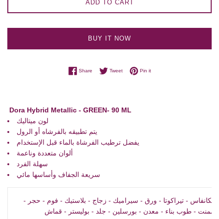
ADD TO CART
BUY IT NOW
Share on Facebook
Tweet on Twitter
Pin on Pinterest
Share
Tweet
Pin it
Dora Hybrid Metallic - GREEN- 90 ML
لون ميتاليك
يتم تطبيقه بالفرشاه أو الرول
يفضل ترطيب الفرشاة بالماء قبل الإستخدام
ألوان متعددة وناعمة
سهلة الفرد
سريعة الجفاف وأساسها مائي
خشب - حوائط - الكانفاس - تيراكوتا - ورق - سيراميك - زجاج - بلاستيك - فوم - حجر -
سمنت - طوب بناء - معدن - بورسلين - جلد - بوليستر - قماش