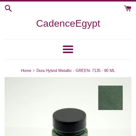
Skip
to
content
CadenceEgypt
Menu
›
Home
Dora Hybrid Metallic - GREEN- 7135 - 90 ML