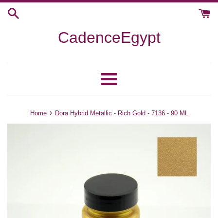
Skip
to
content
CadenceEgypt
Menu
›
Home
Dora Hybrid Metallic - Rich Gold - 7136 - 90 ML