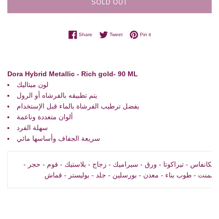
SOLD OUT
Share on Facebook
Tweet on Twitter
Pin on Pinterest
Share
Tweet
Pin it
Dora Hybrid Metallic - Rich gold- 90 ML
لون ميتاليك
يتم تطبيقه بالفرشاه أو الرول
يفضل ترطيب الفرشاة بالماء قبل الإستخدام
ألوان متعددة وناعمة
سهلة الفرد
سريعة الجفاف وأساسها مائي
خشب - حوائط - الكانفاس - تيراكوتا - ورق - سيراميك - زجاج - بلاستيك - فوم - حجر -
سمنت - طوب بناء - معدن - بورسلين - جلد - بوليستر - قماش