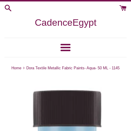
Skip
to
content
CadenceEgypt
Menu
›
Home
Dora Textile Metallic Fabric Paints- Aqua- 50 ML - 1145