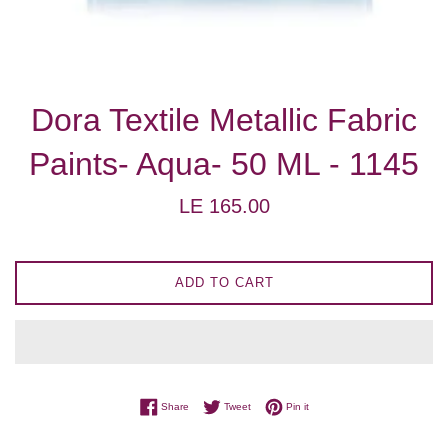
Dora Textile Metallic Fabric
Paints- Aqua- 50 ML - 1145
Regular
LE 165.00
price
ADD TO CART
Share on Facebook
Tweet on Twitter
Pin on Pinterest
Share
Tweet
Pin it