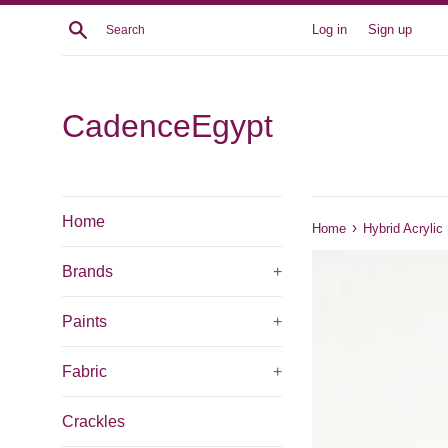
Skip
Search
Log in
Sign up
to
content
CadenceEgypt
Home
›
Home
Hybrid Acrylic
Brands
+
Paints
+
Fabric
+
Crackles