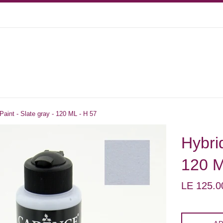
 Paint - Slate gray - 120 ML - H 57
Hybrid
120 M
Regular
LE 125.0
price