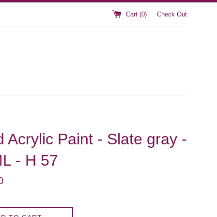
Cart (
0
)
Check Out
 Acrylic Paint - Slate gray -
L - H 57
0