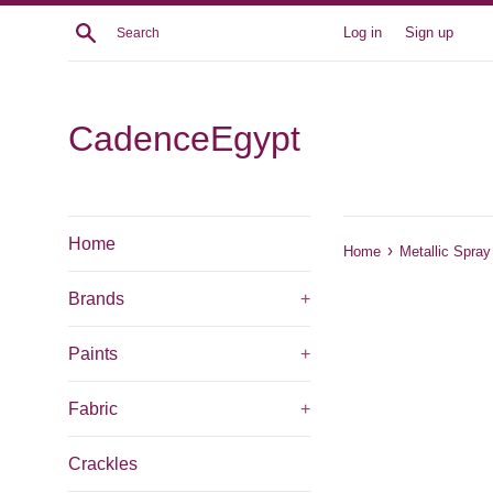
Skip
Search
Log in
Sign up
to
content
CadenceEgypt
Home
›
Home
Metallic Spray
Brands
+
Paints
+
Fabric
+
Crackles