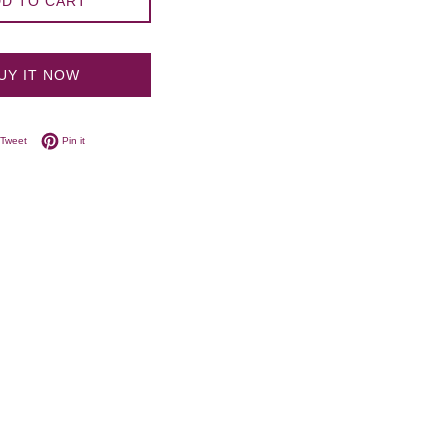
D TO CART
UY IT NOW
on Facebook
Tweet on Twitter
Pin on Pinterest
Tweet
Pin it