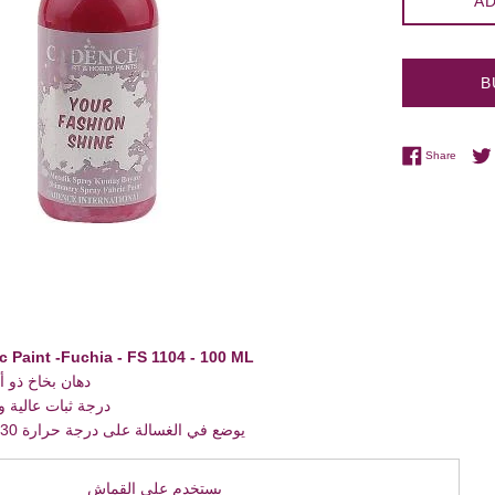
AD
B
Share 
Share
c Paint -
Fuchia
- FS 1104 - 100 ML
دهان بخاخ ذو 
درجة ثبات عالية وألأوان ميتاليك زاهية
يوضع في الغسالة على درجة حرارة 30 درجة مئوية مقلوب
يستخدم على القماش