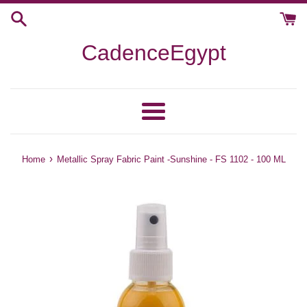
Skip
to
content
CadenceEgypt
Menu
›
Home
Metallic Spray Fabric Paint -Sunshine - FS 1102 - 100 ML