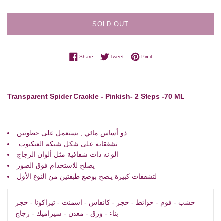
SOLD OUT
Share on Facebook
Tweet on Twitter
Pin on Pinterest
Share
Tweet
Pin it
Transparent Spider Crackle - Pinkish- 2 Steps -70 ML
ذو أساس مائي , يستعمل على خطوتين
تشققاته على شكل شبكة العنكبوت
الوانه ذات شفافية مثل ألوان الزجاج
يصلح للاستخدام فوق الصور
لتشققات كبيرة ينصح بوضع طبقتين من النوع الأول
خشب - فوم - حوائط - حجر - كانفاس - اسمنت - تيراكوتا - حجر
بناء - ورق - معدن - سيراميك - زجاج