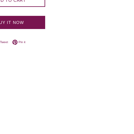
D TO CART
UY IT NOW
on Facebook
Tweet on Twitter
Pin on Pinterest
Tweet
Pin it